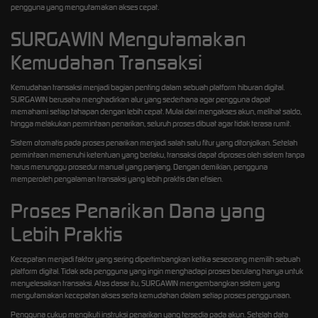
pengguna yang mengutamakan akses cepat.
SURGAWIN Mengutamakan
Kemudahan Transaksi
Kemudahan transaksi menjadi bagian penting dalam sebuah platform hiburan digital.
SURGAWIN berusaha menghadirkan alur yang sederhana agar pengguna dapat
memahami setiap tahapan dengan lebih cepat. Mulai dari mengakses akun, melihat saldo,
hingga melakukan permintaan penarikan, seluruh proses dibuat agar tidak terasa rumit.
Sistem otomatis pada proses penarikan menjadi salah satu fitur yang ditonjolkan. Setelah
permintaan memenuhi ketentuan yang berlaku, transaksi dapat diproses oleh sistem tanpa
harus menunggu prosedur manual yang panjang. Dengan demikian, pengguna
memperoleh pengalaman transaksi yang lebih praktis dan efisien.
Proses Penarikan Dana yang
Lebih Praktis
Kecepatan menjadi faktor yang sering dipertimbangkan ketika seseorang memilih sebuah
platform digital. Tidak ada pengguna yang ingin menghadapi proses berulang hanya untuk
menyelesaikan transaksi. Atas dasar itu, SURGAWIN mengembangkan sistem yang
mengutamakan kecepatan akses serta kemudahan dalam setiap proses penggunaan.
Pengguna cukup mengikuti instruksi penarikan yang tersedia pada akun. Setelah data