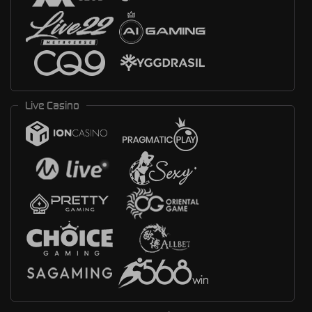
Live Casino