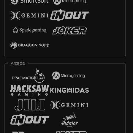
Arcade