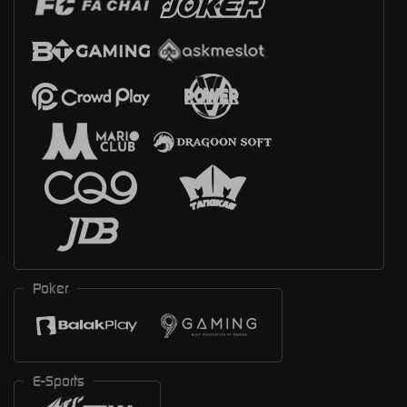
Poker
E-Sports