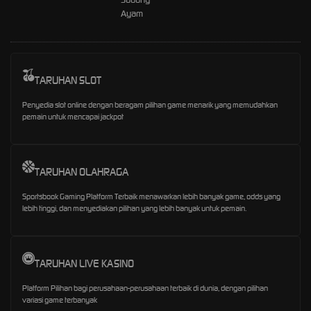
Ayam
TARUHAN SLOT
Penyedia slot online dengan beragam pilihan game menarik yang memudahkan
pemain untuk mencapai jackpot
TARUHAN OLAHRAGA
Sportsbook Gaming Platform Terbaik menawarkan lebih banyak game, odds yang
lebih tinggi, dan menyediakan pilihan yang lebih banyak untuk pemain.
TARUHAN LIVE KASINO
Platform Pilihan bagi perusahaan-perusahaan terbaik di dunia, dengan pilihan
variasi game terbanyak