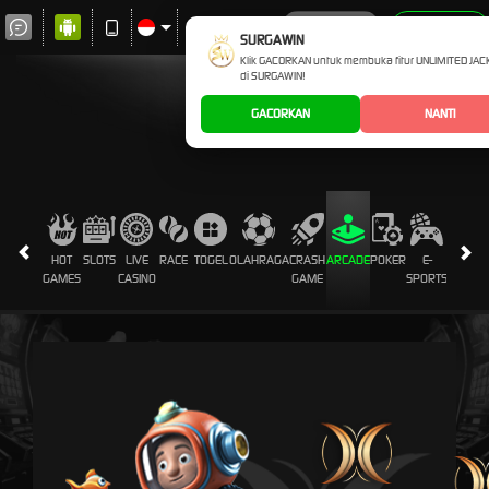
MASUK
DAFTAR
SURGAWIN
Klik GACORKAN untuk membuka fitur UNLIMITED JA
di SURGAWIN!
GACORKAN
NANTI
HOT
SLOTS
LIVE
RACE
TOGEL
OLAHRAGA
CRASH
ARCADE
POKER
E-
SABUN
GAMES
CASINO
GAME
SPORTS
AYAM