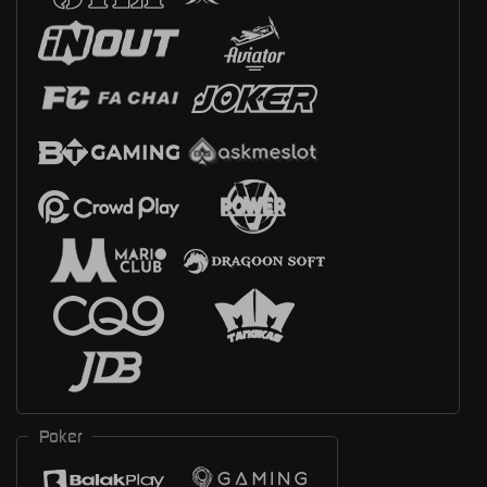
Poker