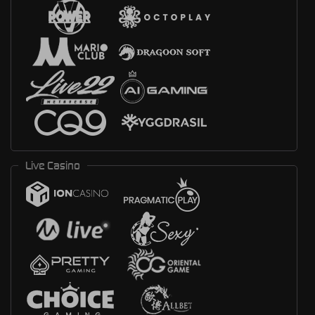
Live Casino