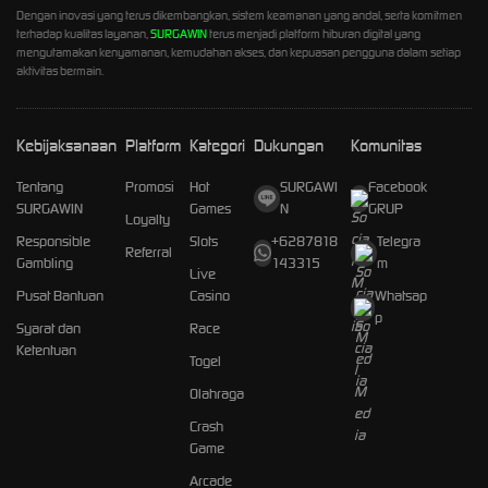
Dengan inovasi yang terus dikembangkan, sistem keamanan yang andal, serta komitmen
terhadap kualitas layanan,
SURGAWIN
terus menjadi platform hiburan digital yang
mengutamakan kenyamanan, kemudahan akses, dan kepuasan pengguna dalam setiap
aktivitas bermain.
Kebijaksanaan
Platform
Kategori
Dukungan
Komunitas
Tentang
Promosi
Hot
SURGAWI
Facebook
SURGAWIN
Games
N
GRUP
Loyalty
Responsible
Slots
+6287818
Telegra
Referral
Gambling
143315
m
Live
Pusat Bantuan
Casino
Whatsap
p
Syarat dan
Race
Ketentuan
Togel
Olahraga
Crash
Game
Arcade