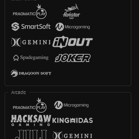
Arcade