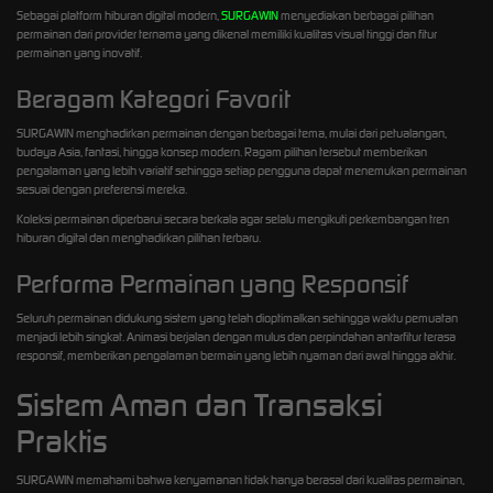
Sebagai platform hiburan digital modern,
SURGAWIN
menyediakan berbagai pilihan
permainan dari provider ternama yang dikenal memiliki kualitas visual tinggi dan fitur
permainan yang inovatif.
Beragam Kategori Favorit
SURGAWIN menghadirkan permainan dengan berbagai tema, mulai dari petualangan,
budaya Asia, fantasi, hingga konsep modern. Ragam pilihan tersebut memberikan
pengalaman yang lebih variatif sehingga setiap pengguna dapat menemukan permainan
sesuai dengan preferensi mereka.
Koleksi permainan diperbarui secara berkala agar selalu mengikuti perkembangan tren
hiburan digital dan menghadirkan pilihan terbaru.
Performa Permainan yang Responsif
Seluruh permainan didukung sistem yang telah dioptimalkan sehingga waktu pemuatan
menjadi lebih singkat. Animasi berjalan dengan mulus dan perpindahan antarfitur terasa
responsif, memberikan pengalaman bermain yang lebih nyaman dari awal hingga akhir.
Sistem Aman dan Transaksi
Praktis
SURGAWIN memahami bahwa kenyamanan tidak hanya berasal dari kualitas permainan,