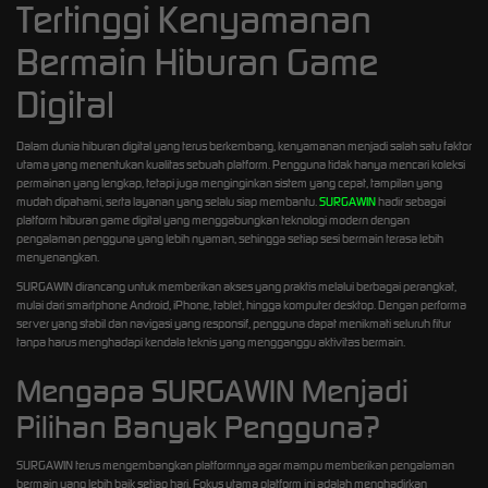
Tertinggi Kenyamanan
Bermain Hiburan Game
Digital
Dalam dunia hiburan digital yang terus berkembang, kenyamanan menjadi salah satu faktor
utama yang menentukan kualitas sebuah platform. Pengguna tidak hanya mencari koleksi
permainan yang lengkap, tetapi juga menginginkan sistem yang cepat, tampilan yang
mudah dipahami, serta layanan yang selalu siap membantu.
SURGAWIN
hadir sebagai
platform hiburan game digital yang menggabungkan teknologi modern dengan
pengalaman pengguna yang lebih nyaman, sehingga setiap sesi bermain terasa lebih
menyenangkan.
SURGAWIN dirancang untuk memberikan akses yang praktis melalui berbagai perangkat,
mulai dari smartphone Android, iPhone, tablet, hingga komputer desktop. Dengan performa
server yang stabil dan navigasi yang responsif, pengguna dapat menikmati seluruh fitur
tanpa harus menghadapi kendala teknis yang mengganggu aktivitas bermain.
Mengapa SURGAWIN Menjadi
Pilihan Banyak Pengguna?
SURGAWIN terus mengembangkan platformnya agar mampu memberikan pengalaman
bermain yang lebih baik setiap hari. Fokus utama platform ini adalah menghadirkan