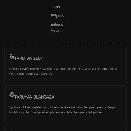
Poker
E-Sports
Sabung
Ayam
TARUHAN SLOT
Penyedia slot online dengan beragam pilihan game menarik yang memudahkan
pemain untuk mencapai jackpot
TARUHAN OLAHRAGA
Sportsbook Gaming Platform Terbaik menawarkan lebih banyak game, odds yang
lebih tinggi, dan menyediakan pilihan yang lebih banyak untuk pemain.