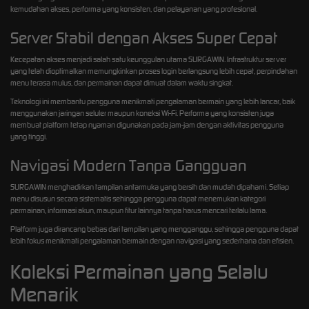
kemudahan akses, performa yang konsisten, dan pelayanan yang profesional.
Server Stabil dengan Akses Super Cepat
Kecepatan akses menjadi salah satu keunggulan utama SURGAWIN. Infrastruktur server
yang telah dioptimalkan memungkinkan proses login berlangsung lebih cepat, perpindahan
menu terasa mulus, dan permainan dapat dimuat dalam waktu singkat.
Teknologi ini membantu pengguna menikmati pengalaman bermain yang lebih lancar, baik
menggunakan jaringan seluler maupun koneksi Wi-Fi. Performa yang konsisten juga
membuat platform tetap nyaman digunakan pada jam-jam dengan aktivitas pengguna
yang tinggi.
Navigasi Modern Tanpa Gangguan
SURGAWIN menghadirkan tampilan antarmuka yang bersih dan mudah dipahami. Setiap
menu disusun secara sistematis sehingga pengguna dapat menemukan kategori
permainan, informasi akun, maupun fitur lainnya tanpa harus mencari terlalu lama.
Platform juga dirancang bebas dari tampilan yang mengganggu, sehingga pengguna dapat
lebih fokus menikmati pengalaman bermain dengan navigasi yang sederhana dan efisien.
Koleksi Permainan yang Selalu
Menarik