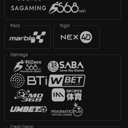
Race
Togel
Olahraga
Crash Game