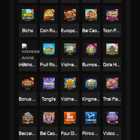
Bicho
Coin Rush Deluxe
European Roulette
Bai Cao Black & Red
Teen Patti Versus
Indonesian Animal Dice
Fruit Roulette
Vietnam Fish Prawn Crab
Burmese 6 Animals
Dota Hi-Lo
Bonus Dice
Tongits
Vietnam Rock Paper Scissors
Kingmaker Pok Deng
Thai Fish Prawn Crab GO!
Baccarat: Multi
Bai Cao Mystic Four
Four Dice
Plinko Rush
Video Poker