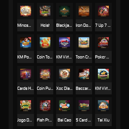
Minesweeper
Heist
Blackjack
Iron Dome
7 Up 7 Down
KM Power Ball
Coin Toss
KM Virtual Greyhound Racing
Toon Crash
Poker Roulette
Cards Hi Lo
Coin Pusher
Xoc Dia Lightning
Baccarat: Swipe
KM Virtual Horse Racing
Jogo De Bozo
Fish Prawn Crab 2
Bai Cao
5 Card Poker
Tai Xiu