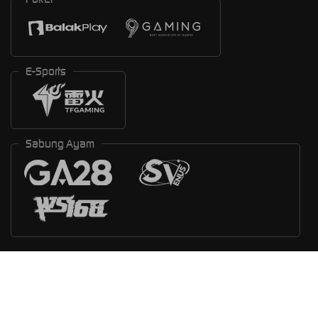
E-Sports
Sabung Ayam