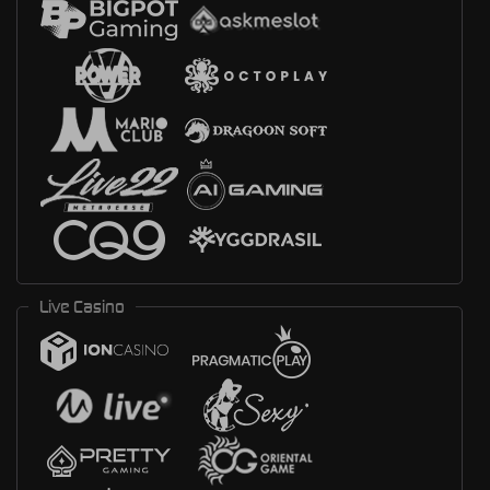
Live Casino