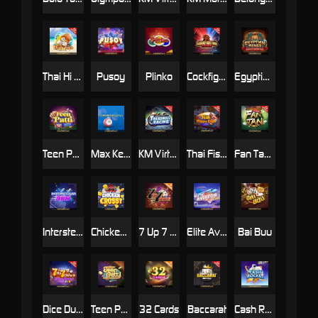
Thai Hi Lo 2
Pusoy
Plinko
Cockfighting Arena
Egyptian Mines
Teen Patti Blitz
Max Keno
KM Virtual Treadmill Racing
Thai Fish Prawn Crab
Fan Tan Classic
Interstellar Run
Chicken Crossy
7 Up 7 Down Rush
Elite Aviator Club
Bai Buu
Dice Duet
Teen Patti
32 Cards
Baccarat
Cash Rocket