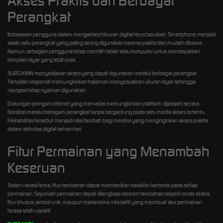
Akses Praktis dari Berbagai
Perangkat
Kebiasaan pengguna dalam mengakses hiburan digital terus berubah. Smartphone menjadi
salah satu perangkat yang paling sering digunakan karena praktis dan mudah dibawa.
Namun, sebagian pengguna tetap memilih tablet atau komputer untuk mendapatkan
tampilan layar yang lebih luas.
SURGAWIN menyediakan akses yang dapat digunakan melalui berbagai perangkat.
Tampilan responsif memungkinkan halaman menyesuaikan ukuran layar sehingga
navigasi tetap nyaman digunakan.
Dukungan jaringan internet yang memadai memungkinkan platform dijelajahi secara
fleksibel melalui beragam perangkat tanpa bergantung pada satu media akses tertentu.
Fleksibilitas tersebut menjadi nilai tambah bagi mereka yang menginginkan akses praktis
dalam aktivitas digital sehari-hari.
Fitur Permainan yang Menambah
Keseruan
Selain variasi tema, fitur tambahan dapat memberikan karakter berbeda pada setiap
permainan. Sejumlah permainan dapat dilengkapi elemen tambahan seperti ronde ekstra,
fitur khusus, simbol unik, maupun mekanisme interaktif yang membuat alur permainan
terasa lebih variatif.