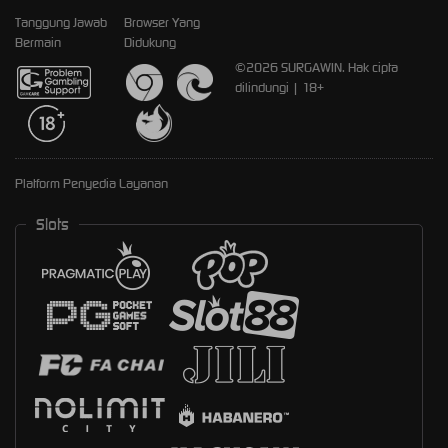
Tanggung Jawab
Browser Yang
Bermain
Didukung
©2026 SURGAWIN. Hak cipta
dilindungi | 18+
Platform Penyedia Layanan
Slots