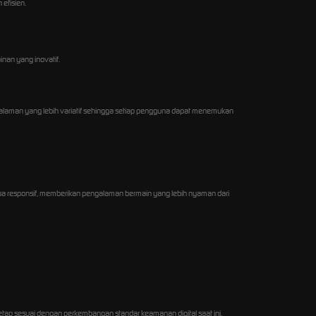
efisien.
inan yang inovatif.
alaman yang lebih variatif sehingga setiap pengguna dapat menemukan
rasa responsif, memberikan pengalaman bermain yang lebih nyaman dari
tap sesuai dengan perkembangan standar keamanan digital saat ini.