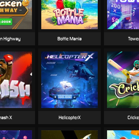
en Highway
Bottle Mania
Towe
mash X
HelicopterX
Crick