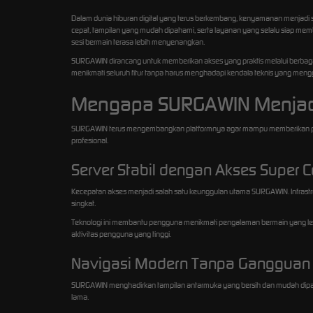
Dalam dunia hiburan digital yang terus berkembang, kenyamanan menjadi s
cepat, tampilan yang mudah dipahami, serta layanan yang selalu siap me
sesi bermain terasa lebih menyenangkan.
SURGAWIN dirancang untuk memberikan akses yang praktis melalui berbagai 
menikmati seluruh fitur tanpa harus menghadapi kendala teknis yang meng
Mengapa SURGAWIN Menjadi
SURGAWIN terus mengembangkan platformnya agar mampu memberikan penga
profesional.
Server Stabil dengan Akses Super 
Kecepatan akses menjadi salah satu keunggulan utama SURGAWIN. Infrastru
singkat.
Teknologi ini membantu pengguna menikmati pengalaman bermain yang lebi
aktivitas pengguna yang tinggi.
Navigasi Modern Tanpa Gangguan
SURGAWIN menghadirkan tampilan antarmuka yang bersih dan mudah dipaham
lama.