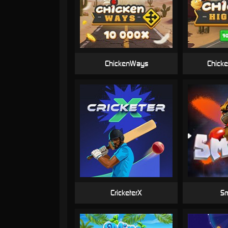
ChickenWays
Chick
CricketerX
S