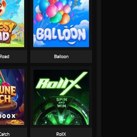
Road
Balloon
Catch
RollX