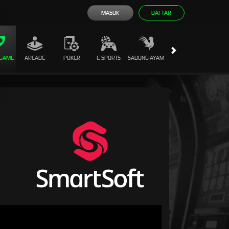
MASUK
DAFTAR
 GAME
ARCADE
POKER
E-SPORTS
SABUNG AYAM
PROMOSI