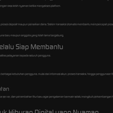
ngan rasa lebih nyaman ketika mengakses platform.
es deposit maupun penarikan dana. Sistem transaksi otomatis membantu mempercepat proses 
guna baru maupun anggota yang telah lama bergabung.
elalu Siap Membantu
litas pelayanan kepada seluruh pengguna.
berbagai kebutuhan pengguna, mulai dari informasi akun, proses transaksi, hingga penggunaan f
utan
a server, dan penambahan fitur baru agar pengalaman bermain selalu mengikuti perkembangan t
tuk Hiburan Digital yang Nyaman