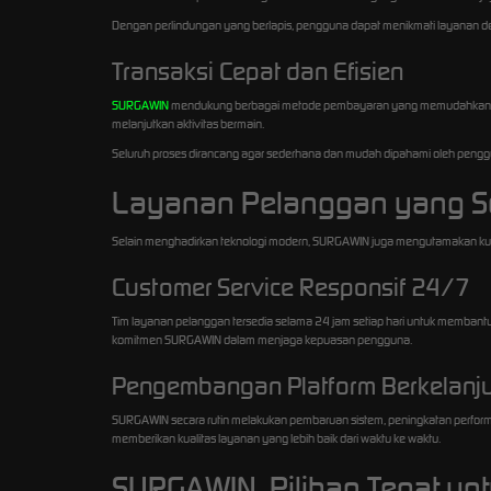
Dengan perlindungan yang berlapis, pengguna dapat menikmati layanan de
Transaksi Cepat dan Efisien
SURGAWIN
mendukung berbagai metode pembayaran yang memudahkan pros
melanjutkan aktivitas bermain.
Seluruh proses dirancang agar sederhana dan mudah dipahami oleh peng
Layanan Pelanggan yang S
Selain menghadirkan teknologi modern, SURGAWIN juga mengutamakan kua
Customer Service Responsif 24/7
Tim layanan pelanggan tersedia selama 24 jam setiap hari untuk membantu 
komitmen SURGAWIN dalam menjaga kepuasan pengguna.
Pengembangan Platform Berkelanj
SURGAWIN secara rutin melakukan pembaruan sistem, peningkatan perform
memberikan kualitas layanan yang lebih baik dari waktu ke waktu.
SURGAWIN, Pilihan Tepat un