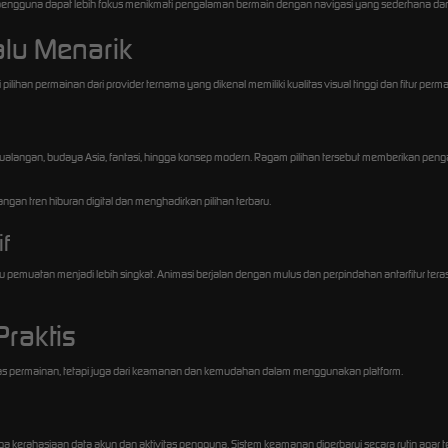
pengguna dapat lebih fokus menikmati pengalaman bermain dengan navigasi yang sederhana dan 
alu Menarik
lihan permainan dari provider ternama yang dikenal memiliki kualitas visual tinggi dan fitur perma
alangan, budaya Asia, fantasi, hingga konsep modern. Ragam pilihan tersebut memberikan peng
ngan tren hiburan digital dan menghadirkan pilihan terbaru.
f
u pemuatan menjadi lebih singkat. Animasi berjalan dengan mulus dan perpindahan antarfitur te
raktis
s permainan, tetapi juga dari keamanan dan kemudahan dalam menggunakan platform.
rahasiaan data akun dan aktivitas pengguna. Sistem keamanan diperbarui secara rutin agar te