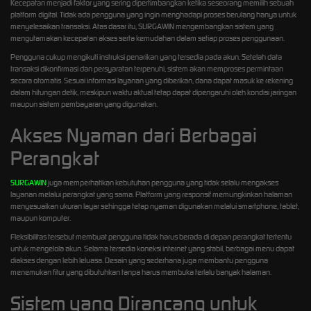
Kecepatan menjadi faktor yang sering dipertimbangkan ketika seseorang memilih sebuah
platform digital. Tidak ada pengguna yang ingin menghadapi proses berulang hanya untuk
menyelesaikan transaksi. Atas dasar itu, SURGAWIN mengembangkan sistem yang
mengutamakan kecepatan akses serta kemudahan dalam setiap proses penggunaan.
Pengguna cukup mengikuti instruksi penarikan yang tersedia pada akun. Setelah data
transaksi dikonfirmasi dan persyaratan terpenuhi, sistem akan memproses permintaan
secara otomatis. Sesuai informasi layanan yang diberikan, dana dapat masuk ke rekening
dalam hitungan detik, meskipun waktu aktual tetap dapat dipengaruhi oleh kondisi jaringan
maupun sistem pembayaran yang digunakan.
Akses Nyaman dari Berbagai
Perangkat
SURGAWIN
juga memperhatikan kebutuhan pengguna yang tidak selalu mengakses
layanan melalui perangkat yang sama. Platform yang responsif memungkinkan halaman
menyesuaikan ukuran layar sehingga tetap nyaman digunakan melalui smartphone, tablet,
maupun komputer.
Fleksibilitas tersebut membuat pengguna tidak harus berada di depan perangkat tertentu
untuk mengelola akun. Selama tersedia koneksi internet yang stabil, berbagai menu dapat
diakses dengan lebih leluasa. Desain yang sederhana juga membantu pengguna
menemukan fitur yang dibutuhkan tanpa harus membuka terlalu banyak halaman.
Sistem yang Dirancang untuk