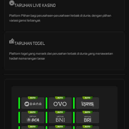
TARUHAN LIVE KASINO
Platform Pilihan bagi perusahaan-perusahaan terbaik di dunia, dengan pilihan
variasi game terbanyak
TARUHAN TOGEL
Platform togel yang menarik dari perusahan terbaik di dunia yang menawarkan
hadiah kemenangan besar