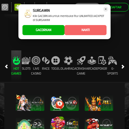
MASUK
DAFTAR
×
SURGAWIN
Klik GACORKAN untuk membuka fitur UNLIMITED JACKPOT
di SURGAWIN!
GACORKAN
NANTI
HOT
SLOTS
LIVE
RACE
TOGEL
OLAHRAGA
CRASH
ARCADE
POKER
E-
SABUN
GAMES
CASINO
GAME
SPORTS
AYAM
i
i
i
i
i
i