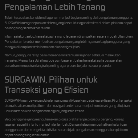
Pengalaman Lebih Tenang
Selain kecepatan, konsistensi layanan menjadi bagian penting dari pengalaman pengguna.
SURGAWIN mengedepankan sistem yang terstruktur agar aktivitas di dalam platform dapat
berlangsung secara lebih tertata.
Informasi akun, saldo, transaksi, serta menu layanan ditempatkan secara mudah ditemukan.
Pendekatan tersebut memberikan pengalaman yang lebih nyaman bagi pengguna yang
menyukai tampilan sederhana dan alur navigasi jelas.
Namun, pengguna tetap perlu memahami ketentuan layanan sebelum melakukan
transaksi. Memeriksa detail metode pembayaran, batas transaksi, serta persyaratan
penarikan merupakan langkah penting agar proses berjalan sesuai prosedur.
SURGAWIN, Pilihan untuk
Transaksi yang Efisien
SURGAWIN membawa pendekatan yang menitikberatkan pada kepraktisan. Fitur transaksi
otomatis, akses multiplatform, dan navigasi sederhana menjadi kombinasi yang ditujukan
untuk memberikan pengalaman digital yang lebih efisien.
Bagi pengguna yang mengutamakan proses praktis tanpa prosedur panjang, konsep
layanan seperti ini tentu menjadi nilai tambah. Dengan tetap memperhatikan ketentuan
penggunaan dan mengelola aktivitas secara bijak, pengalaman menggunakan platform
dapat berlangsung lebih teratur.