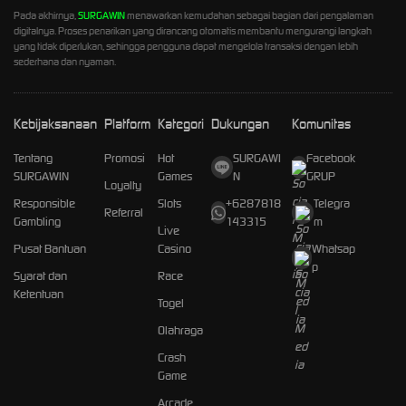
Pada akhirnya,
SURGAWIN
menawarkan kemudahan sebagai bagian dari pengalaman
digitalnya. Proses penarikan yang dirancang otomatis membantu mengurangi langkah
yang tidak diperlukan, sehingga pengguna dapat mengelola transaksi dengan lebih
sederhana dan nyaman.
Kebijaksanaan
Platform
Kategori
Dukungan
Komunitas
Tentang
Promosi
Hot
SURGAWI
Facebook
SURGAWIN
Games
N
GRUP
Loyalty
Responsible
Slots
+6287818
Telegra
Referral
Gambling
143315
m
Live
Pusat Bantuan
Casino
Whatsap
p
Syarat dan
Race
Ketentuan
Togel
Olahraga
Crash
Game
Arcade