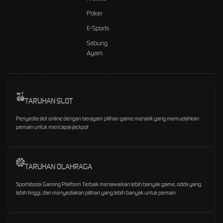
Poker
E-Sports
Sabung
Ayam
TARUHAN SLOT
Penyedia slot online dengan beragam pilihan game menarik yang memudahkan
pemain untuk mencapai jackpot
TARUHAN OLAHRAGA
Sportsbook Gaming Platform Terbaik menawarkan lebih banyak game, odds yang
lebih tinggi, dan menyediakan pilihan yang lebih banyak untuk pemain.