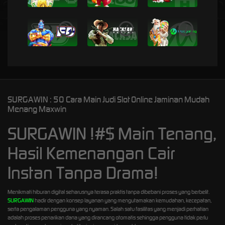
i
i
i
SURGAWIN : 50 Cara Main Judi Slot Online Jaminan Mudah
Menang Maxwin
SURGAWIN !#$ Main Tenang,
Hasil Kemenangan Cair
Instan Tanpa Drama!
Menikmati hiburan digital seharusnya terasa praktis tanpa dibebani proses yang berbelit.
SURGAWIN
hadir dengan konsep layanan yang mengutamakan kemudahan, kecepatan,
serta pengalaman pengguna yang nyaman. Salah satu fasilitas yang menjadi perhatian
adalah proses penarikan dana yang dirancang otomatis sehingga pengguna tidak perlu