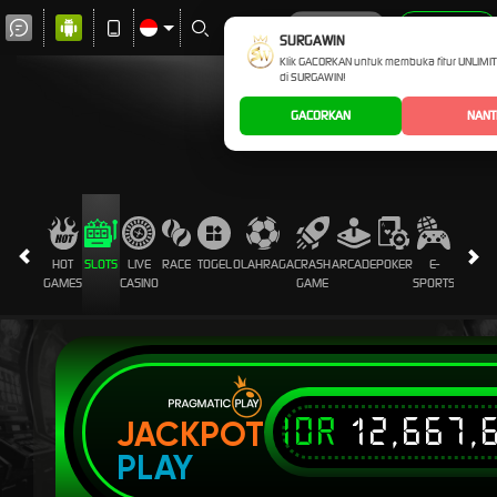
MASUK
DAFTAR
SURGAWIN
Klik GACORKAN untuk membuka fitur UNLIMI
di SURGAWIN!
GACORKAN
NANT
HOT
SLOTS
LIVE
RACE
TOGEL
OLAHRAGA
CRASH
ARCADE
POKER
E-
SABUN
GAMES
CASINO
GAME
SPORTS
AYAM
IDR
12,667,
JACKPOT
PLAY