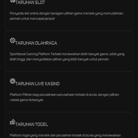
TARUHAN SLOT
Penyedia slot online dengan beragam pilihan game menarik yang memudahkan
pemain untuk mencapai jackpot
TARUHAN OLAHRAGA
Sportsbook Gaming Platform Terbaik menawarkan lebih banyak game, odds yang
lebih tinggi, dan menyediakan pilihan yang lebih banyak untuk pemain.
TARUHAN LIVE KASINO
Platform Pilihan bagi perusahaan-perusahaan terbaik di dunia, dengan pilihan
variasi game terbanyak
TARUHAN TOGEL
Platform togel yang menarik dari perusahan terbaik di dunia yang menawarkan