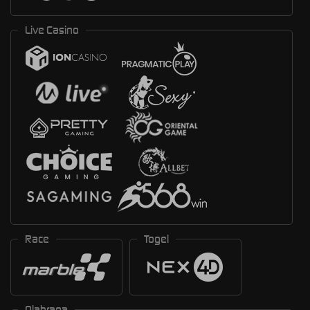
Live Casino
Race
Togel
Olahraga