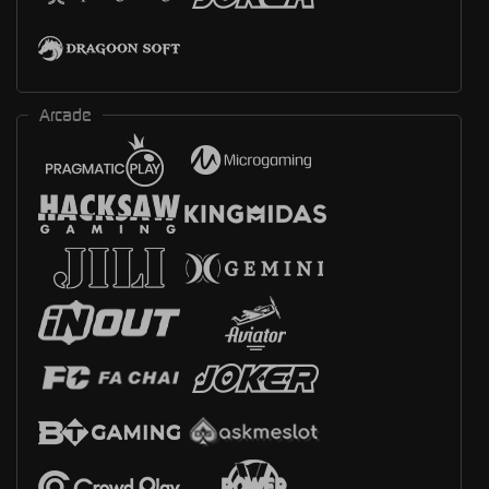
Arcade