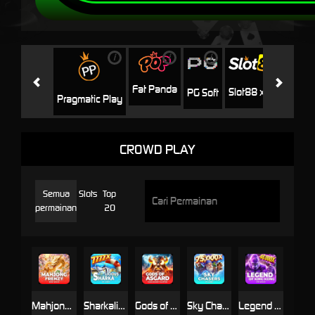
i
i
i
i
i
Facha
Fat Panda
Slot88 x PP
PG Soft
Pragmatic Play
CROWD PLAY
Semua
Slots
Top
permainan
20
Mahjong Frenzy
Sharkalicious
Gods of Asgard
Sky Chasers
Legend of King Kong