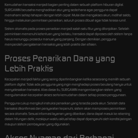
Kemudahan transaksi menjadi bagian penting dalam sebuah platform hiburan digital.
SURGAWIN berusaha menghadirkan alur yang sederhana agar pengguna dapat
memahami setiap tahapan dengan lebih cepat. Mulai dari mengakses akun, melihat saldo,
hingga melakukan permintaan penarikan, seluruh proses dibuat agar tidak terasa rumit.
Sistem otomatis pada proses penarikan menjadi salah satu fitur yang ditonjolkan. Setelah
permintaan memenuhi ketentuan yang berlaku, transaksi dapat diproses oleh sistem tanpa
harus menunggu prosedur manual yang panjang. Dengan demikian, pengguna
memperoleh pengalaman transaksi yang lebih praktis dan efisien.
Proses Penarikan Dana yang
Lebih Praktis
Kecepatan menjadi faktor yang sering dipertimbangkan ketika seseorang memilih sebuah
platform digital. Tidak ada pengguna yang ingin menghadapi proses berulang hanya untuk
menyelesaikan transaksi. Atas dasar itu, SURGAWIN mengembangkan sistem yang
mengutamakan kecepatan akses serta kemudahan dalam setiap proses penggunaan.
Pengguna cukup mengikuti instruksi penarikan yang tersedia pada akun. Setelah data
transaksi dikonfirmasi dan persyaratan terpenuhi, sistem akan memproses permintaan
secara otomatis. Sesuai informasi layanan yang diberikan, dana dapat masuk ke rekening
dalam hitungan detik, meskipun waktu aktual tetap dapat dipengaruhi oleh kondisi jaringan
maupun sistem pembayaran yang digunakan.
Akses Nyaman dari Berbagai