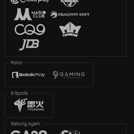
Poker
E-Sports
Sabung Ayam