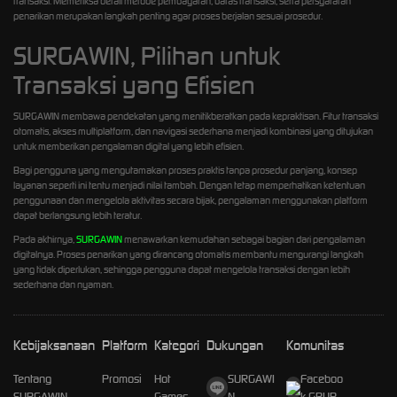
transaksi. Memeriksa detail metode pembayaran, batas transaksi, serta persyaratan
penarikan merupakan langkah penting agar proses berjalan sesuai prosedur.
SURGAWIN, Pilihan untuk
Transaksi yang Efisien
SURGAWIN membawa pendekatan yang menitikberatkan pada kepraktisan. Fitur transaksi
otomatis, akses multiplatform, dan navigasi sederhana menjadi kombinasi yang ditujukan
untuk memberikan pengalaman digital yang lebih efisien.
Bagi pengguna yang mengutamakan proses praktis tanpa prosedur panjang, konsep
layanan seperti ini tentu menjadi nilai tambah. Dengan tetap memperhatikan ketentuan
penggunaan dan mengelola aktivitas secara bijak, pengalaman menggunakan platform
dapat berlangsung lebih teratur.
Pada akhirnya,
SURGAWIN
menawarkan kemudahan sebagai bagian dari pengalaman
digitalnya. Proses penarikan yang dirancang otomatis membantu mengurangi langkah
yang tidak diperlukan, sehingga pengguna dapat mengelola transaksi dengan lebih
sederhana dan nyaman.
Kebijaksanaan
Platform
Kategori
Dukungan
Komunitas
Tentang
Promosi
Hot
SURGAWI
Faceboo
SURGAWIN
Games
N
k GRUP