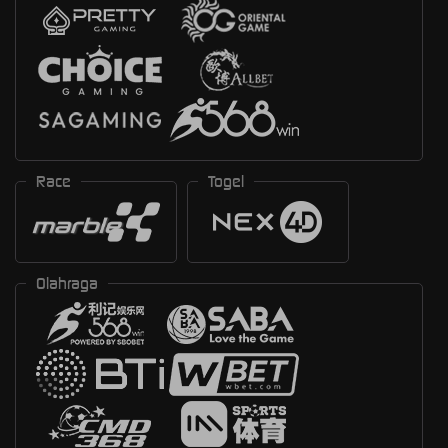
Race
Togel
Olahraga