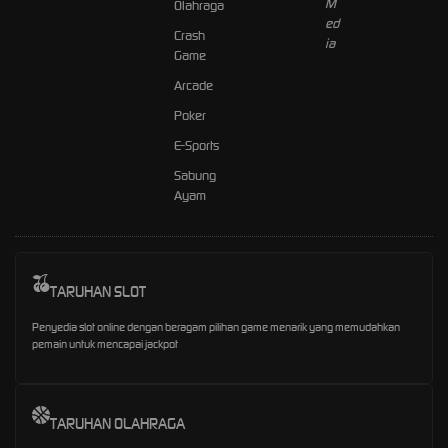
Olahraga
Crash
Game
Arcade
Poker
E-Sports
Sabung
Ayam
TARUHAN SLOT
Penyedia slot online dengan beragam pilihan game menarik yang memudahkan
pemain untuk mencapai jackpot
TARUHAN OLAHRAGA