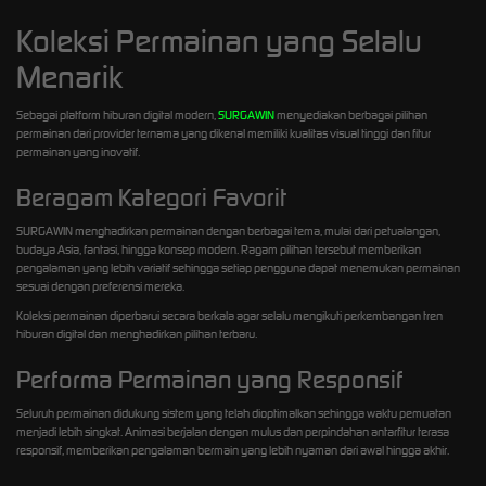
Koleksi Permainan yang Selalu
Menarik
Sebagai platform hiburan digital modern,
SURGAWIN
menyediakan berbagai pilihan
permainan dari provider ternama yang dikenal memiliki kualitas visual tinggi dan fitur
permainan yang inovatif.
Beragam Kategori Favorit
SURGAWIN menghadirkan permainan dengan berbagai tema, mulai dari petualangan,
budaya Asia, fantasi, hingga konsep modern. Ragam pilihan tersebut memberikan
pengalaman yang lebih variatif sehingga setiap pengguna dapat menemukan permainan
sesuai dengan preferensi mereka.
Koleksi permainan diperbarui secara berkala agar selalu mengikuti perkembangan tren
hiburan digital dan menghadirkan pilihan terbaru.
Performa Permainan yang Responsif
Seluruh permainan didukung sistem yang telah dioptimalkan sehingga waktu pemuatan
menjadi lebih singkat. Animasi berjalan dengan mulus dan perpindahan antarfitur terasa
responsif, memberikan pengalaman bermain yang lebih nyaman dari awal hingga akhir.