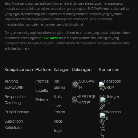
Bagi Anda yang mencari platform hiburan digital dengan akses cepat, navigasi yang
mudah, server stabil, dan koleksi permainan yang lengkap, SURGAWIN merupakan pilihan
yang layak dipertimbangkan. Perpaduan teknologi modern, tampilan yang nyaman
digunakan, transaksi yang praktis, serta layanan pelanggan yang profesional
menghadirkan pengalaman bermain yang lebih optimal.
Dengan inovasi yang terus dikembangkan, sistem keamanan yang andal, serta komitmen
terhadap kualitas layanan,
SURGAWIN
terus menjadi platform hiburan digital yang
mengutamakan kenyamanan, kemudahan akses, dan kepuasan pengguna dalam setiap
aktivitas bermain.
Kebijaksanaan
Platform
Kategori
Dukungan
Komunitas
Tentang
Promosi
Hot
SURGAWI
Facebook
SURGAWIN
Games
N
GRUP
Loyalty
Responsible
Slots
+6287818
Telegra
Referral
Gambling
143315
m
Live
Pusat Bantuan
Casino
Whatsap
p
Syarat dan
Race
Ketentuan
Togel