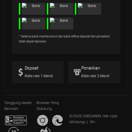
* Selama bank maintenance dan bank offline deposit dan penarikan
tidak dapat diproses
Deposit
Penarikan
Rata-rata 1 Menit
Rata-rata 3 Menit
Tanggung Jawab
Browser Yang
Bermain
Didukung
©2026 SURGAWIN. Hak cipta
dilindungi | 18+