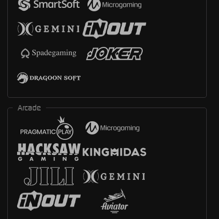
Arcade