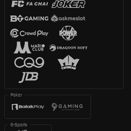
Poker
E-Sports