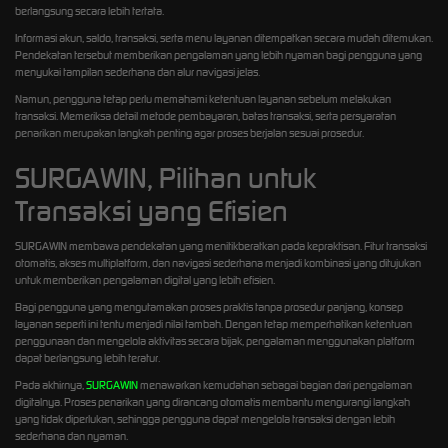
berlangsung secara lebih tertata.
Informasi akun, saldo, transaksi, serta menu layanan ditempatkan secara mudah ditemukan.
Pendekatan tersebut memberikan pengalaman yang lebih nyaman bagi pengguna yang
menyukai tampilan sederhana dan alur navigasi jelas.
Namun, pengguna tetap perlu memahami ketentuan layanan sebelum melakukan
transaksi. Memeriksa detail metode pembayaran, batas transaksi, serta persyaratan
penarikan merupakan langkah penting agar proses berjalan sesuai prosedur.
SURGAWIN, Pilihan untuk
Transaksi yang Efisien
SURGAWIN membawa pendekatan yang menitikberatkan pada kepraktisan. Fitur transaksi
otomatis, akses multiplatform, dan navigasi sederhana menjadi kombinasi yang ditujukan
untuk memberikan pengalaman digital yang lebih efisien.
Bagi pengguna yang mengutamakan proses praktis tanpa prosedur panjang, konsep
layanan seperti ini tentu menjadi nilai tambah. Dengan tetap memperhatikan ketentuan
penggunaan dan mengelola aktivitas secara bijak, pengalaman menggunakan platform
dapat berlangsung lebih teratur.
Pada akhirnya,
SURGAWIN
menawarkan kemudahan sebagai bagian dari pengalaman
digitalnya. Proses penarikan yang dirancang otomatis membantu mengurangi langkah
yang tidak diperlukan, sehingga pengguna dapat mengelola transaksi dengan lebih
sederhana dan nyaman.