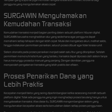
Tampilan yang responsif juga membuat navigasi terasa lebih mudah, terutama bagi
pengguna yang mengutamakan akses cepat.
SURGAWIN Mengutamakan
Kemudahan Transaksi
Kemudahan transaksi menjadi bagian penting dalam sebuah platform hiburan digital.
SURGAWIN berusaha menghadirkan alur yang sederhana agar pengguna dapat
memahami setiap tahapan dengan lebih cepat. Mulai dari mengakses akun, melihat saldo,
hingga melakukan permintaan penarikan, seluruh proses dibuat agar tidak terasa rumit.
Sistem otomatis pada proses penarikan menjadi salah satu fitur yang ditonjolkan. Setelah
permintaan memenuhi ketentuan yang berlaku, transaksi dapat diproses oleh sistem tanpa
harus menunggu prosedur manual yang panjang. Dengan demikian, pengguna
memperoleh pengalaman transaksi yang lebih praktis dan efisien.
Proses Penarikan Dana yang
Lebih Praktis
Kecepatan menjadi faktor yang sering dipertimbangkan ketika seseorang memilih sebuah
platform digital. Tidak ada pengguna yang ingin menghadapi proses berulang hanya untuk
menyelesaikan transaksi. Atas dasar itu, SURGAWIN mengembangkan sistem yang
mengutamakan kecepatan akses serta kemudahan dalam setiap proses penggunaan.