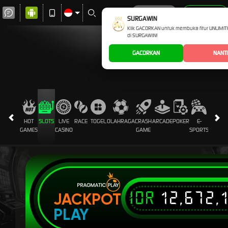
MASUK
DAFTAR
SURGAWIN
Klik GACORKAN untuk membuka fitur UNLIMI
di SURGAWIN!
GACORKAN
NANTI
HOT
SLOTS
LIVE
RACE
TOGEL
OLAHRAGA
CRASH
ARCADE
POKER
E-
SABUN
GAMES
CASINO
GAME
SPORTS
AYAM
IDR
12,672,
JACKPOT
PLAY