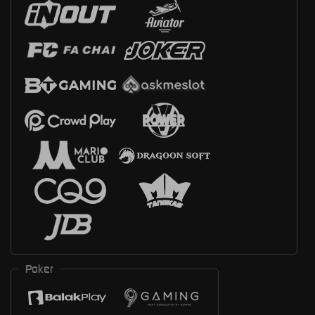
Poker