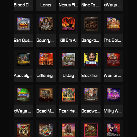
Blood Diamond
Loner
Nexus Fire In The Hole xBomb
Nine To Five
xWays Hoarder 2
San Quentin xWays
Bounty Hunters xNudge®
Kill Em All
Bangkok Hilton
The Border
Apocalypse Super xNudge
Little Bighorn
D Day
Stockholm Syndrome
Warrior Graveyard xNudge
xWays Hoarder xSplit
Dead Men Walking
Pearl Harbor
Deadwood xNudge
Milky Ways