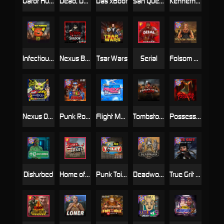
Gator Hunters
Dead, Dead, or Deader
Das xBoot
San Quentin 2: Death Row
Kenneth Must Die
Infectious 5 xWays
Nexus Blood & Shadow
Tsar Wars
Serial
Folsom Prison
Nexus Outsourced
Punk Rocker 2
Flight Mode
Tombstone Slaughter
Possessed
Disturbed
Home of the Brave
Punk Toilet
Deadwood R.I.P
True Grit Redemption