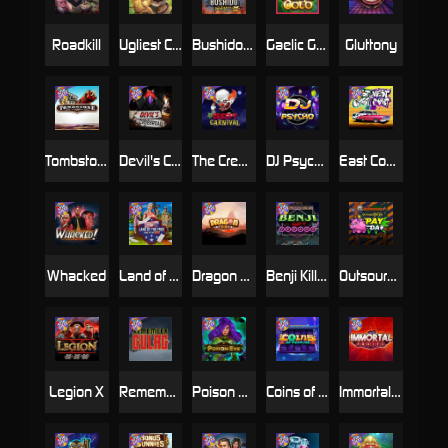
Roadkill
Ugliest Catch
Bushido Way xNudge
Gaelic Gold
Gluttony
Tombstone
Devil's Crossroad
The Creepy Carnival
DJ Psycho
East Coast Vs West Coast
Whacked
Land of the Free
Dragon Tribe
Benji Killed in Vegas
Outsourced: Payday
Legion X
Remember Gulag
Poison Eve
Coins of Fortune
Immortal Fruits