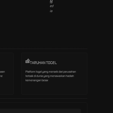
TARUHAN TOGEL
haan
Platform togel yang menarik dari perusahan
ame
terbaik di dunia yang menawarkan hadiah
kemenangan besar