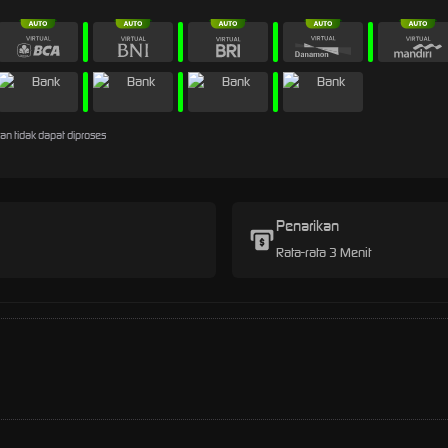
an tidak dapat diproses
Penarikan
Rata-rata 3 Menit