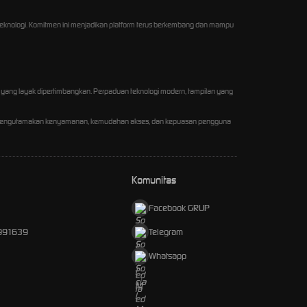
eknologi. Komitmen ini menjadikan platform terus berkembang dan mampu
n yang layak dipertimbangkan. Perpaduan teknologi modern, tampilan yang
ang mengutamakan kenyamanan, kemudahan akses, dan kepuasan pengguna
Komunitas
Facebook GRUP
991639
Telegram
Whatsapp