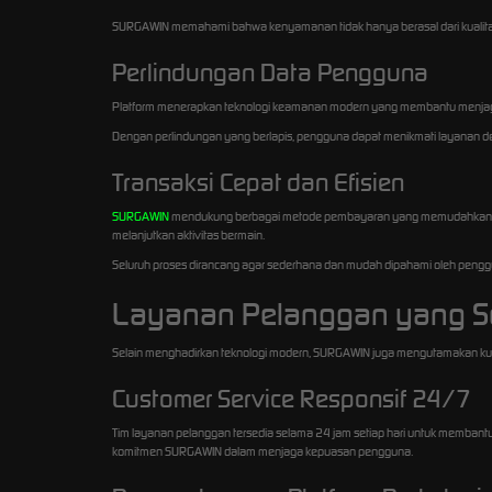
SURGAWIN memahami bahwa kenyamanan tidak hanya berasal dari kualita
Perlindungan Data Pengguna
Platform menerapkan teknologi keamanan modern yang membantu menjaga ke
Dengan perlindungan yang berlapis, pengguna dapat menikmati layanan de
Transaksi Cepat dan Efisien
SURGAWIN
mendukung berbagai metode pembayaran yang memudahkan pros
melanjutkan aktivitas bermain.
Seluruh proses dirancang agar sederhana dan mudah dipahami oleh peng
Layanan Pelanggan yang S
Selain menghadirkan teknologi modern, SURGAWIN juga mengutamakan kua
Customer Service Responsif 24/7
Tim layanan pelanggan tersedia selama 24 jam setiap hari untuk membantu 
komitmen SURGAWIN dalam menjaga kepuasan pengguna.