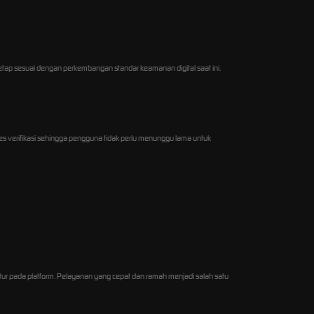
tap sesuai dengan perkembangan standar keamanan digital saat ini.
verifikasi sehingga pengguna tidak perlu menunggu lama untuk
itur pada platform. Pelayanan yang cepat dan ramah menjadi salah satu