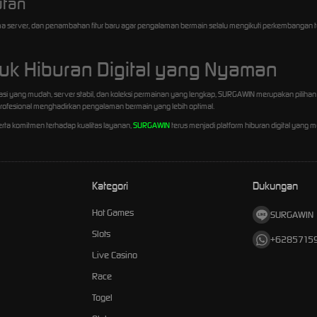
utan
a server, dan penambahan fitur baru agar pengalaman bermain selalu mengikuti perkembangan t
tuk Hiburan Digital yang Nyaman
gasi yang mudah, server stabil, dan koleksi permainan yang lengkap, SURGAWIN merupakan piliha
profesional menghadirkan pengalaman bermain yang lebih optimal.
rta komitmen terhadap kualitas layanan,
SURGAWIN
terus menjadi platform hiburan digital y
Kategori
Dukungan
Hot Games
SURGAWIN
Slots
+6285715
Live Casino
Race
Togel