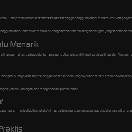
i. Setiap menu disusun secara sistematis sehingga pengguna dapat menemukan kategori permain
pengguna dapat lebih fokus menikmati pengalaman bermain dengan navigasi yang sederhana dan 
alu Menarik
lihan permainan dari provider ternama yang dikenal memiliki kualitas visual tinggi dan fitur perma
alangan, budaya Asia, fantasi, hingga konsep modern. Ragam pilihan tersebut memberikan peng
ngan tren hiburan digital dan menghadirkan pilihan terbaru.
f
u pemuatan menjadi lebih singkat. Animasi berjalan dengan mulus dan perpindahan antarfitur te
raktis