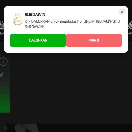
×
SURGAWIN
Klik GACORKAN untuk membuka fitur UNLIMITED JACKPOT di
SURGAWIN!
 GAMES
SLOTS
LIVE CASINO
RACE
TOGEL
OLAHRAGA
CRASH
GACORKAN
NANTI
i