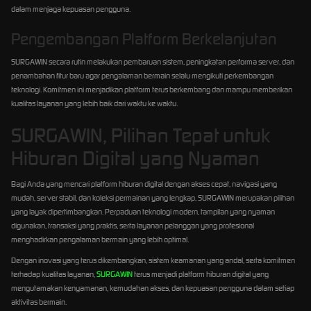
dalam menjaga kepuasan pengguna.
Pengembangan Platform Berkelanjutan
SURGAWIN secara rutin melakukan pembaruan sistem, peningkatan performa server, dan
penambahan fitur baru agar pengalaman bermain selalu mengikuti perkembangan
teknologi. Komitmen ini menjadikan platform terus berkembang dan mampu memberikan
kualitas layanan yang lebih baik dari waktu ke waktu.
SURGAWIN, Pilihan Tepat untuk
Hiburan Digital yang Nyaman
Bagi Anda yang mencari platform hiburan digital dengan akses cepat, navigasi yang
mudah, server stabil, dan koleksi permainan yang lengkap, SURGAWIN merupakan pilihan
yang layak dipertimbangkan. Perpaduan teknologi modern, tampilan yang nyaman
digunakan, transaksi yang praktis, serta layanan pelanggan yang profesional
menghadirkan pengalaman bermain yang lebih optimal.
Dengan inovasi yang terus dikembangkan, sistem keamanan yang andal, serta komitmen
terhadap kualitas layanan,
SURGAWIN
terus menjadi platform hiburan digital yang
mengutamakan kenyamanan, kemudahan akses, dan kepuasan pengguna dalam setiap
aktivitas bermain.