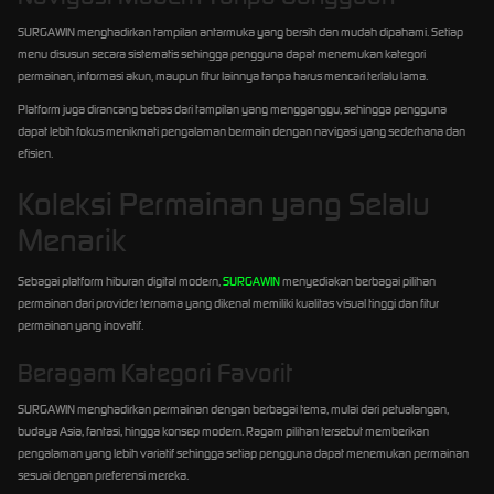
SURGAWIN menghadirkan tampilan antarmuka yang bersih dan mudah dipahami. Setiap
menu disusun secara sistematis sehingga pengguna dapat menemukan kategori
permainan, informasi akun, maupun fitur lainnya tanpa harus mencari terlalu lama.
Platform juga dirancang bebas dari tampilan yang mengganggu, sehingga pengguna
dapat lebih fokus menikmati pengalaman bermain dengan navigasi yang sederhana dan
efisien.
Koleksi Permainan yang Selalu
Menarik
Sebagai platform hiburan digital modern,
SURGAWIN
menyediakan berbagai pilihan
permainan dari provider ternama yang dikenal memiliki kualitas visual tinggi dan fitur
permainan yang inovatif.
Beragam Kategori Favorit
SURGAWIN menghadirkan permainan dengan berbagai tema, mulai dari petualangan,
budaya Asia, fantasi, hingga konsep modern. Ragam pilihan tersebut memberikan
pengalaman yang lebih variatif sehingga setiap pengguna dapat menemukan permainan
sesuai dengan preferensi mereka.