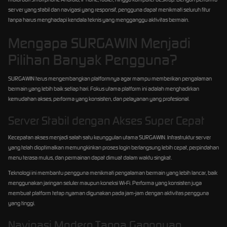
server yang stabil dan navigasi yang responsif, pengguna dapat menikmati seluruh fitur
tanpa harus menghadapi kendala teknis yang mengganggu aktivitas bermain.
Mengapa SURGAWIN Menjadi
Pilihan Banyak Pengguna?
SURGAWIN terus mengembangkan platformnya agar mampu memberikan pengalaman
bermain yang lebih baik setiap hari. Fokus utama platform ini adalah menghadirkan
kemudahan akses, performa yang konsisten, dan pelayanan yang profesional.
Server Stabil dengan Akses Super Cepat
Kecepatan akses menjadi salah satu keunggulan utama SURGAWIN. Infrastruktur server
yang telah dioptimalkan memungkinkan proses login berlangsung lebih cepat, perpindahan
menu terasa mulus, dan permainan dapat dimuat dalam waktu singkat.
Teknologi ini membantu pengguna menikmati pengalaman bermain yang lebih lancar, baik
menggunakan jaringan seluler maupun koneksi Wi-Fi. Performa yang konsisten juga
membuat platform tetap nyaman digunakan pada jam-jam dengan aktivitas pengguna
yang tinggi.
Navigasi Modern Tanpa Gangguan