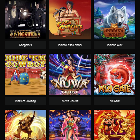
Gangsters
Indian Cash Catcher
Indiana Wolf
Ride Em Cowboy
Nuwa Deluxe
Koi Gate