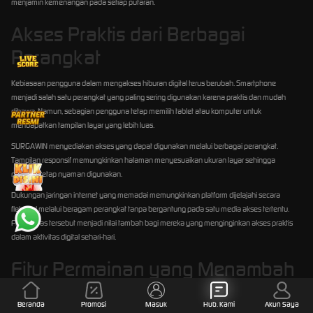
menjamin kemenangan pada setiap putaran.
Akses Praktis dari Berbagai
Perangkat
Kebiasaan pengguna dalam mengakses hiburan digital terus berubah. Smartphone
menjadi salah satu perangkat yang paling sering digunakan karena praktis dan mudah
dibawa. Namun, sebagian pengguna tetap memilih tablet atau komputer untuk
mendapatkan tampilan layar yang lebih luas.
SURGAWIN menyediakan akses yang dapat digunakan melalui berbagai perangkat.
Tampilan responsif memungkinkan halaman menyesuaikan ukuran layar sehingga
navigasi tetap nyaman digunakan.
Dukungan jaringan internet yang memadai memungkinkan platform dijelajahi secara
fleksibel melalui beragam perangkat tanpa bergantung pada satu media akses tertentu.
Fleksibilitas tersebut menjadi nilai tambah bagi mereka yang menginginkan akses praktis
dalam aktivitas digital sehari-hari.
Fitur Permainan yang Menambah
Keseruan
Beranda
Promosi
Masuk
Hub. Kami
Akun Saya