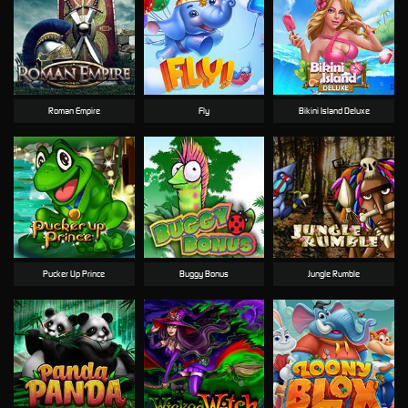
Roman Empire
Fly
Bikini Island Deluxe
Pucker Up Prince
Buggy Bonus
Jungle Rumble