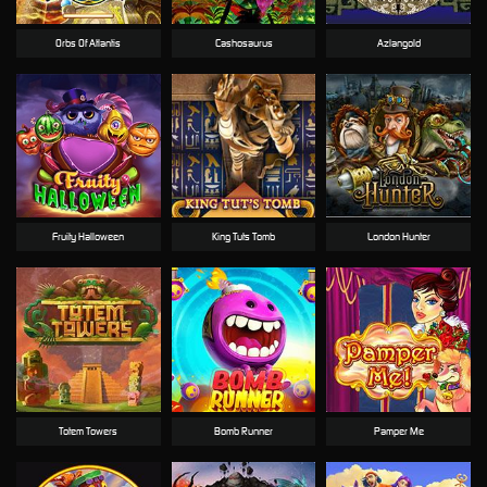
Orbs Of Atlantis
Cashosaurus
Azlangold
Fruity Halloween
King Tuts Tomb
London Hunter
Totem Towers
Bomb Runner
Pamper Me