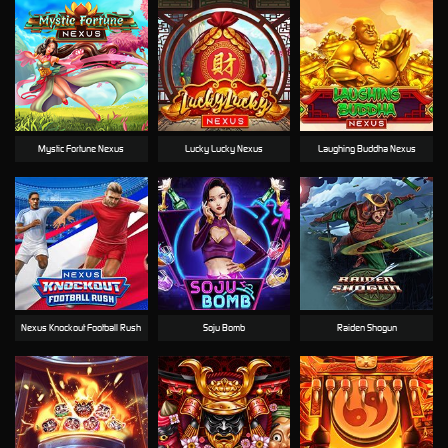
Mystic Fortune Nexus
Lucky Lucky Nexus
Laughing Buddha Nexus
Nexus Knockout Football Rush
Soju Bomb
Raiden Shogun