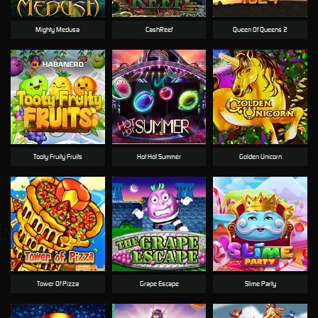
Mighty Medusa
CashReef
Queen Of Queens 2
Tooty Fruity Fruits
Hot Hot Summer
Golden Unicorn
Tower Of Pizza
Grape Escape
Slime Party