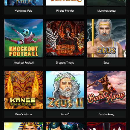
Vampire's Fate
Pirates Plunder
Mummy Money
Knockout Football
Dragons Throne
Zeus
Kane's Inferno
Zeus 2
Bombs Away