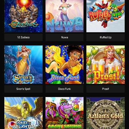
12 Zodiacs
Nuwa
Ruffled Up
Siren's Spell
Disco Funk
Prost!