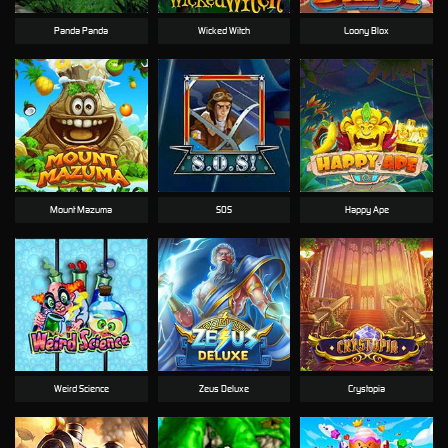
Panda Panda
Wicked Witch
Loony Blox
Mount Mazuma
SOS
Happy Ape
Weird Science
Zeus Deluxe
Crystopia