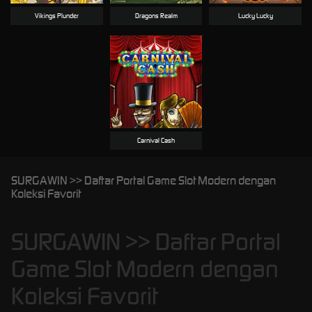
Vikings Plunder
Dragons Realm
Lucky Lucky
Carnival Cash
SURGAWIN >> Daftar Portal Game Slot Modern dengan
Koleksi Favorit
SURGAWIN >> Daftar Portal
Game Slot Modern dengan
Koleksi Favorit