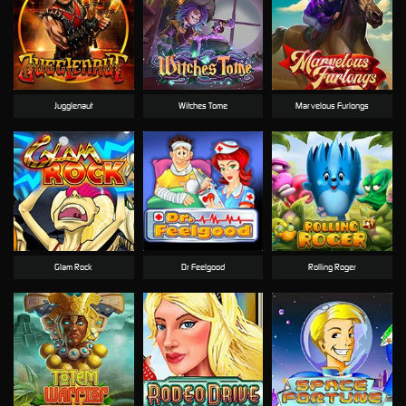
Jugglenaut
Witches Tome
Marvelous Furlongs
Glam Rock
Dr Feelgood
Rolling Roger