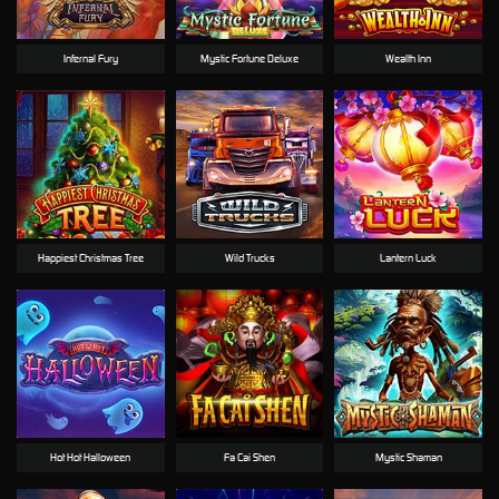
Infernal Fury
Mystic Fortune Deluxe
Wealth Inn
Happiest Christmas Tree
Wild Trucks
Lantern Luck
Hot Hot Halloween
Fa Cai Shen
Mystic Shaman