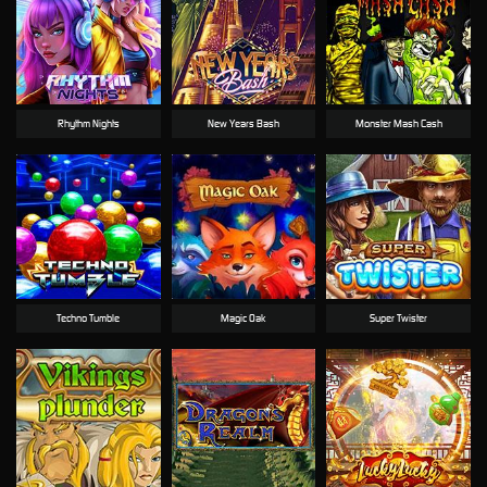
Rhythm Nights
New Years Bash
Monster Mash Cash
Techno Tumble
Magic Oak
Super Twister