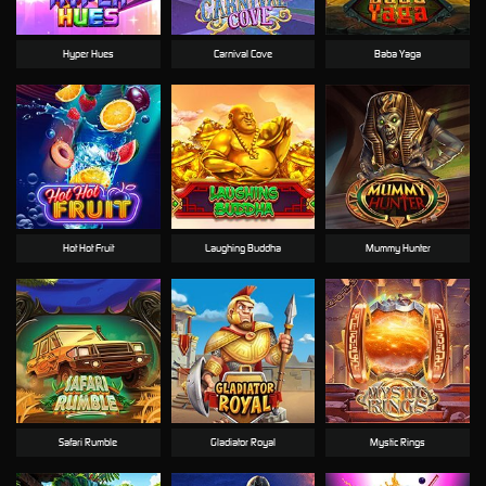
Hyper Hues
Carnival Cove
Baba Yaga
Hot Hot Fruit
Laughing Buddha
Mummy Hunter
Safari Rumble
Gladiator Royal
Mystic Rings